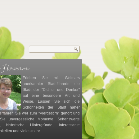
e Hermann
Erleben Sie mit Weimars
anerkannter Stadtführerin die
Stadt der "Dichter und Denker"
auf eine besondere Art und
Weise. Lassen Sie sich die
Schönheiten der Stadt näher
erfahren Sie wer zum "Viergestirn" gehört und
 Sie unvergessliche Momente. Sehenswerte
, historische Hintergründe, interessante
hkeiten und vieles mehr.....