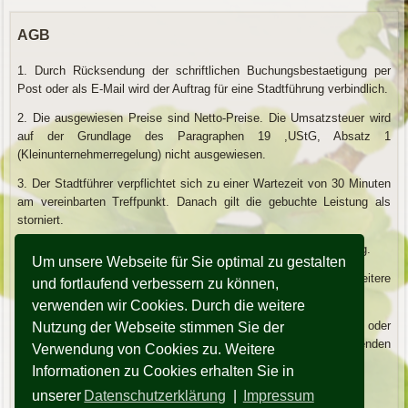
AGB
1. Durch Rücksendung der schriftlichen Buchungsbestaetigung per
Post oder als E-Mail wird der Auftrag für eine Stadtführung verbindlich.
2. Die ausgewiesen Preise sind Netto-Preise. Die Umsatzsteuer wird
auf der Grundlage des Paragraphen 19 ,UStG, Absatz 1
(Kleinunternehmerregelung) nicht ausgewiesen.
3. Der Stadtführer verpflichtet sich zu einer Wartezeit von 30 Minuten
am vereinbarten Treffpunkt. Danach gilt die gebuchte Leistung als
storniert.
4. Die Bezahlung der erbrachten Leistung erfolgt durch Barzahlung.
Um unsere Webseite für Sie optimal zu gestalten
5. Bei einer Teilnehmerzahl über 25 Personen werden weitere
und fortlaufend verbessern zu können,
lizenzierte Stadtführer hinzugezogen.
verwenden wir Cookies. Durch die weitere
6. Werden Leistungen von Drittanbietern z.B. Kutschfahrten oder
Nutzung der Webseite stimmen Sie der
Übernachtungen vermittelt gelten die AGB's der entsprechenden
Verwendung von Cookies zu. Weitere
Anbieter.
Informationen zu Cookies erhalten Sie in
7. Recht / Gerichtsstand ist Weimar / Thüringen.
unserer
Datenschutzerklärung
|
Impressum