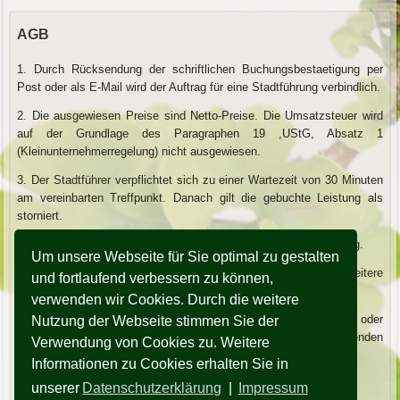
AGB
1. Durch Rücksendung der schriftlichen Buchungsbestaetigung per
Post oder als E-Mail wird der Auftrag für eine Stadtführung verbindlich.
2. Die ausgewiesen Preise sind Netto-Preise. Die Umsatzsteuer wird
auf der Grundlage des Paragraphen 19 ,UStG, Absatz 1
(Kleinunternehmerregelung) nicht ausgewiesen.
3. Der Stadtführer verpflichtet sich zu einer Wartezeit von 30 Minuten
am vereinbarten Treffpunkt. Danach gilt die gebuchte Leistung als
storniert.
4. Die Bezahlung der erbrachten Leistung erfolgt durch Barzahlung.
Um unsere Webseite für Sie optimal zu gestalten
5. Bei einer Teilnehmerzahl über 25 Personen werden weitere
und fortlaufend verbessern zu können,
lizenzierte Stadtführer hinzugezogen.
verwenden wir Cookies. Durch die weitere
6. Werden Leistungen von Drittanbietern z.B. Kutschfahrten oder
Nutzung der Webseite stimmen Sie der
Übernachtungen vermittelt gelten die AGB's der entsprechenden
Verwendung von Cookies zu. Weitere
Anbieter.
Informationen zu Cookies erhalten Sie in
7. Recht / Gerichtsstand ist Weimar / Thüringen.
unserer
Datenschutzerklärung
|
Impressum